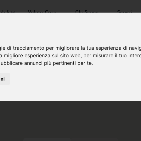
bili
Valuta Casa
Chi Siamo
Servizi
gie di tracciamento per migliorare la tua esperienza di navi
na migliore esperienza sul sito web
,
per misurare il tuo inter
ubblicare annunci più pertinenti per te
.
oni