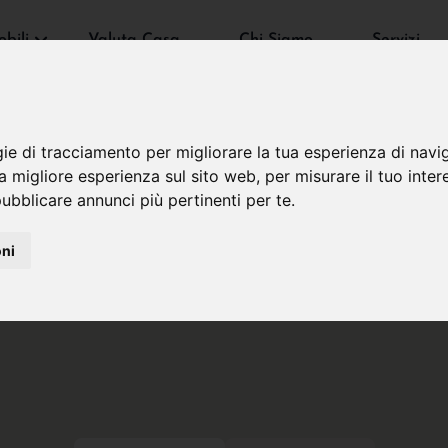
bili
Valuta Casa
Chi Siamo
Servizi
gie di tracciamento per migliorare la tua esperienza di navi
na migliore esperienza sul sito web
,
per misurare il tuo inter
ubblicare annunci più pertinenti per te
.
oni