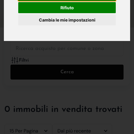
IN VENDITA
IN AFFITTO
Rifiuto
Cambia le mie impostazioni
Tutte le Tipologie
Filtri
Cerca
0 immobili in vendita trovati
15 Per Pagina
Dal più recente