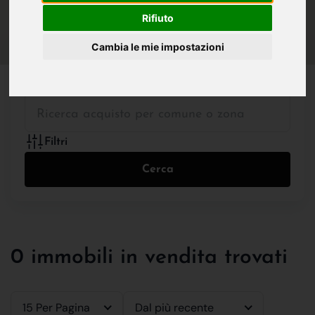
IN VENDITA
IN AFFITTO
Rifiuto
Cambia le mie impostazioni
Tutte le Tipologie
Filtri
Cerca
0 immobili in vendita trovati
15 Per Pagina
Dal più recente