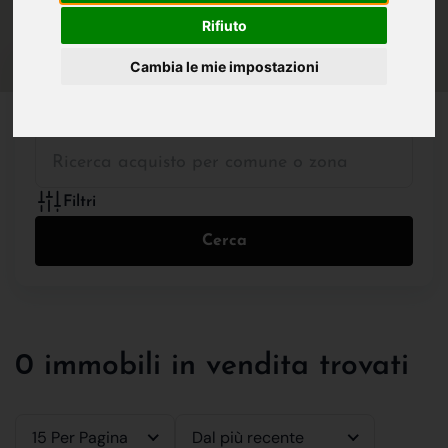
IN VENDITA
IN AFFITTO
Rifiuto
Cambia le mie impostazioni
Tutte le Tipologie
Filtri
Cerca
0 immobili in vendita trovati
15 Per Pagina
Dal più recente