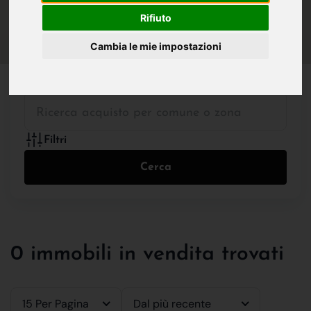
IN VENDITA
IN AFFITTO
Rifiuto
Cambia le mie impostazioni
Tutte le Tipologie
Filtri
Cerca
0 immobili in vendita trovati
15 Per Pagina
Dal più recente