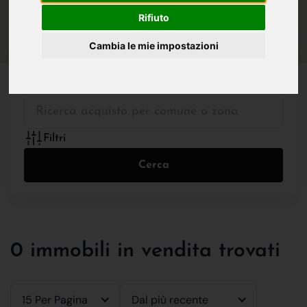
IN VENDITA
IN AFFITTO
Rifiuto
Cambia le mie impostazioni
Tutte le Tipologie
Filtri
Cerca
0 immobili in vendita trovati
15 Per Pagina
Dal più recente