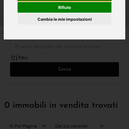
IN VENDITA
IN AFFITTO
Rifiuto
Cambia le mie impostazioni
Tutte le Tipologie
Filtri
Cerca
0 immobili in vendita trovati
15 Per Pagina
Dal più recente