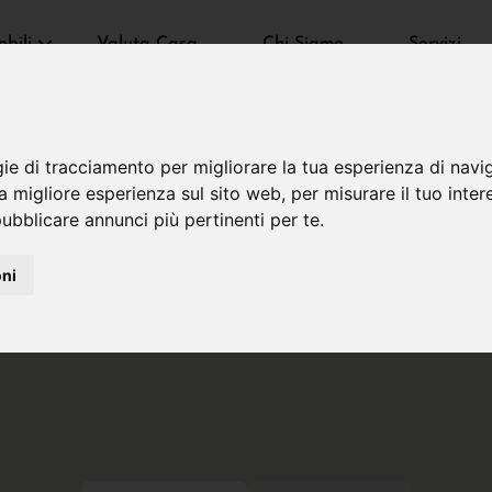
bili
Valuta Casa
Chi Siamo
Servizi
gie di tracciamento per migliorare la tua esperienza di navi
na migliore esperienza sul sito web
,
per misurare il tuo inter
ubblicare annunci più pertinenti per te
.
oni