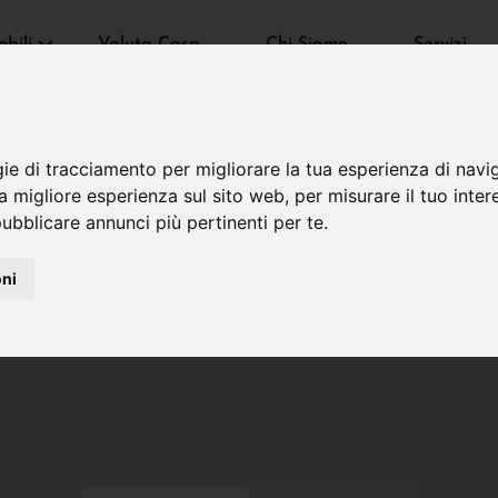
bili
Valuta Casa
Chi Siamo
Servizi
gie di tracciamento per migliorare la tua esperienza di navi
na migliore esperienza sul sito web
,
per misurare il tuo inter
ubblicare annunci più pertinenti per te
.
oni