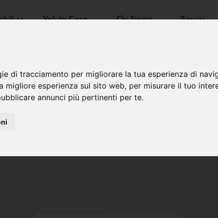
bili
Valuta Casa
Chi Siamo
Servizi
gie di tracciamento per migliorare la tua esperienza di navi
na migliore esperienza sul sito web
,
per misurare il tuo inter
ubblicare annunci più pertinenti per te
.
oni