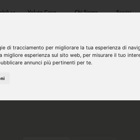
bili
Valuta Casa
Chi Siamo
Servizi
gie di tracciamento per migliorare la tua esperienza di navi
na migliore esperienza sul sito web
,
per misurare il tuo inter
ubblicare annunci più pertinenti per te
.
oni