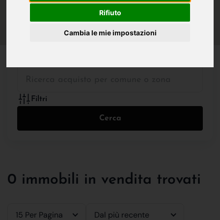
IN VENDITA
IN AFFITTO
Rifiuto
Cambia le mie impostazioni
Tutte le Tipologie
Filtri
Cerca
0 immobili in vendita trovati
15 Per Pagina
Dal più recente