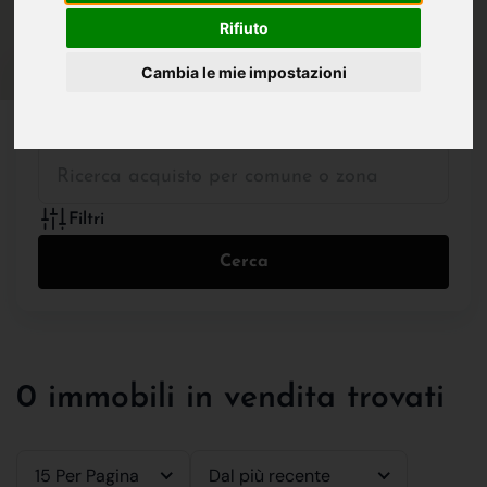
IN VENDITA
IN AFFITTO
Rifiuto
Cambia le mie impostazioni
Tutte le Tipologie
Filtri
Cerca
0 immobili in vendita trovati
15 Per Pagina
Dal più recente