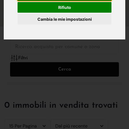
IN VENDITA
IN AFFITTO
Rifiuto
Cambia le mie impostazioni
Tutte le Tipologie
Filtri
Cerca
0 immobili in vendita trovati
15 Per Pagina
Dal più recente