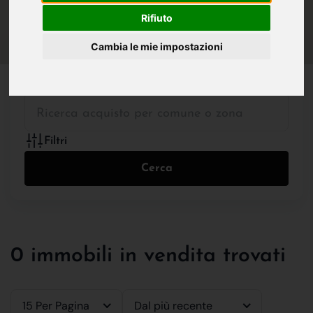
IN VENDITA
IN AFFITTO
Rifiuto
Cambia le mie impostazioni
Tutte le Tipologie
Filtri
Cerca
0 immobili in vendita trovati
15 Per Pagina
Dal più recente