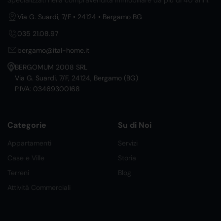
Specializzati nella compravendita immobiliare da più di 40 anni.
Via G. Suardi, 7/F • 24124 • Bergamo BG
035 21.08.97
bergamo@ital-home.it
BERGOMUM 2008 SRL
Via G. Suardi, 7/F, 24124, Bergamo (BG)
P.IVA: 03469300168
Categorie
Su di Noi
Appartamenti
Servizi
Case e Ville
Storia
Terreni
Blog
Attività Commerciali