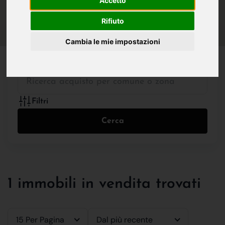
Accetto
IN VENDITA
IN AFFITTO
Rifiuto
Cambia le mie impostazioni
Tutte le Tipologie
Filtri
Cerca
1 immobili in vendita trovati
15 Per Pagina
Dal più recente