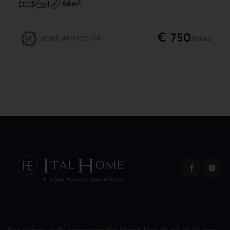
66m
2
3
1
€ 750
VIONE AFFITTO 04
/mese