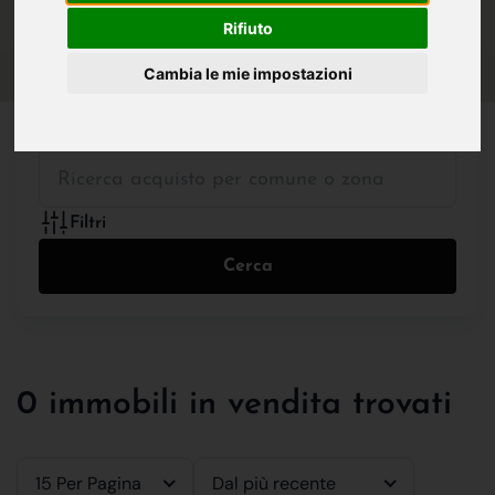
IN VENDITA
IN AFFITTO
Rifiuto
Cambia le mie impostazioni
Tutte le Tipologie
Filtri
Cerca
0 immobili in vendita trovati
15 Per Pagina
Dal più recente