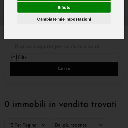
IN VENDITA
IN AFFITTO
Rifiuto
Cambia le mie impostazioni
Tutte le Tipologie
Filtri
Cerca
0 immobili in vendita trovati
15 Per Pagina
Dal più recente