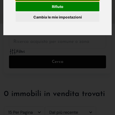
IN VENDITA
IN AFFITTO
Rifiuto
Cambia le mie impostazioni
Tutte le Tipologie
Filtri
Cerca
0 immobili in vendita trovati
15 Per Pagina
Dal più recente