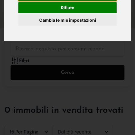
IN VENDITA
IN AFFITTO
Rifiuto
Cambia le mie impostazioni
Tutte le Tipologie
Filtri
Cerca
0 immobili in vendita trovati
15 Per Pagina
Dal più recente