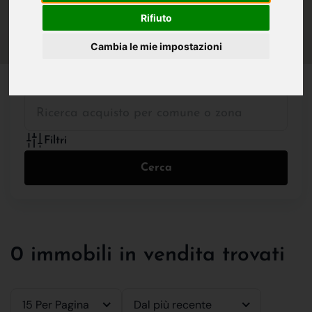
IN VENDITA
IN AFFITTO
Rifiuto
Cambia le mie impostazioni
Tutte le Tipologie
Filtri
Cerca
0 immobili in vendita trovati
15 Per Pagina
Dal più recente