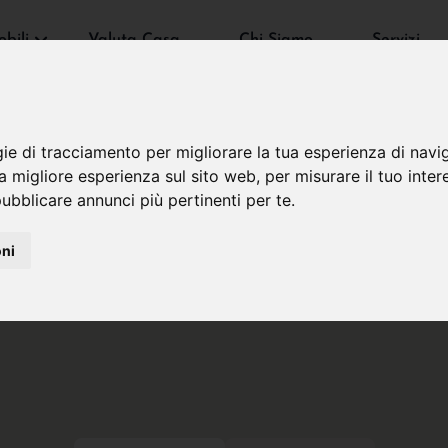
bili
Valuta Casa
Chi Siamo
Servizi
gie di tracciamento per migliorare la tua esperienza di navi
na migliore esperienza sul sito web
,
per misurare il tuo inter
ubblicare annunci più pertinenti per te
.
oni