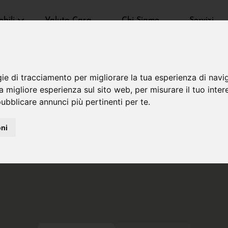
bili
Valuta Casa
Chi Siamo
Servizi
gie di tracciamento per migliorare la tua esperienza di navi
na migliore esperienza sul sito web
,
per misurare il tuo inter
ubblicare annunci più pertinenti per te
.
oni