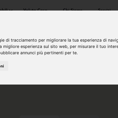
bili
Valuta Casa
Chi Siamo
Servizi
gie di tracciamento per migliorare la tua esperienza di navi
na migliore esperienza sul sito web
,
per misurare il tuo inter
ubblicare annunci più pertinenti per te
.
oni