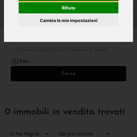
IN VENDITA
IN AFFITTO
Rifiuto
Cambia le mie impostazioni
Tutte le Tipologie
Filtri
Cerca
0 immobili in vendita trovati
15 Per Pagina
Dal più recente