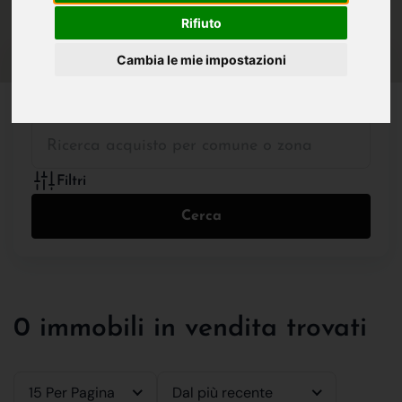
IN VENDITA
IN AFFITTO
Rifiuto
Cambia le mie impostazioni
Tutte le Tipologie
Filtri
Cerca
0 immobili in vendita trovati
15 Per Pagina
Dal più recente