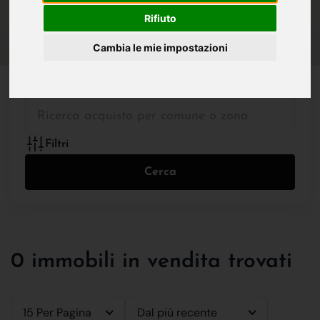
IN VENDITA
IN AFFITTO
Rifiuto
Cambia le mie impostazioni
Tutte le Tipologie
Filtri
Cerca
0 immobili in vendita trovati
15 Per Pagina
Dal più recente