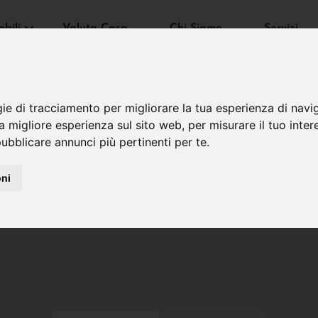
bili
Valuta Casa
Chi Siamo
Servizi
gie di tracciamento per migliorare la tua esperienza di navi
na migliore esperienza sul sito web
,
per misurare il tuo inter
ubblicare annunci più pertinenti per te
.
oni