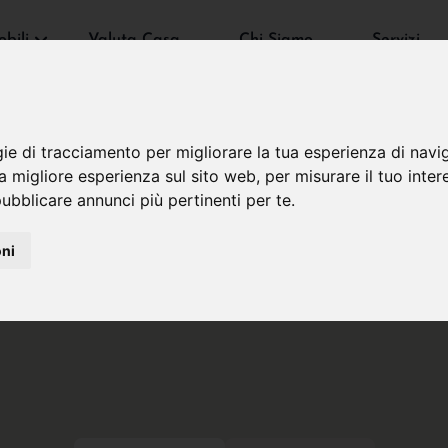
bili
Valuta Casa
Chi Siamo
Servizi
gie di tracciamento per migliorare la tua esperienza di navi
na migliore esperienza sul sito web
,
per misurare il tuo inter
ubblicare annunci più pertinenti per te
.
oni