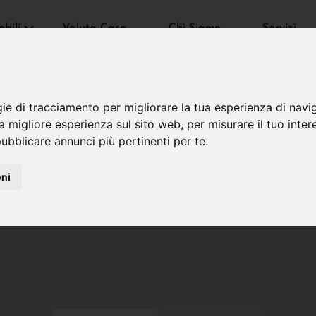
bili
Valuta Casa
Chi Siamo
Servizi
gie di tracciamento per migliorare la tua esperienza di navi
na migliore esperienza sul sito web
,
per misurare il tuo inter
ubblicare annunci più pertinenti per te
.
oni