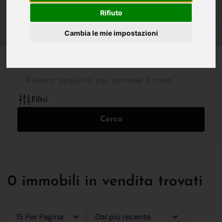
IN VENDITA
IN AFFITTO
Rifiuto
Cambia le mie impostazioni
Tutte le Tipologie
Filtri
Cerca
0 immobili in vendita trovati
15 Per Pagina
Dal più recente