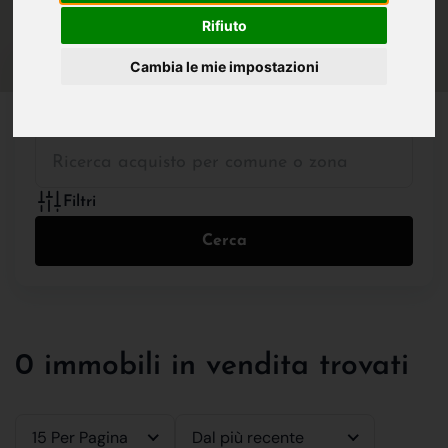
IN VENDITA
IN AFFITTO
Rifiuto
Cambia le mie impostazioni
Tutte le Tipologie
Filtri
Cerca
0 immobili in vendita trovati
15 Per Pagina
Dal più recente