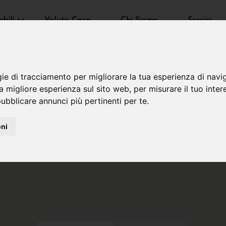
bili
Valuta Casa
Chi Siamo
Servizi
gie di tracciamento per migliorare la tua esperienza di navi
na migliore esperienza sul sito web
,
per misurare il tuo inter
ubblicare annunci più pertinenti per te
.
oni