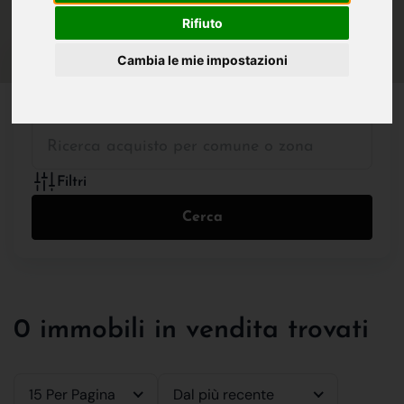
IN VENDITA
IN AFFITTO
Rifiuto
Cambia le mie impostazioni
Tutte le Tipologie
Filtri
Cerca
0 immobili in vendita trovati
15 Per Pagina
Dal più recente