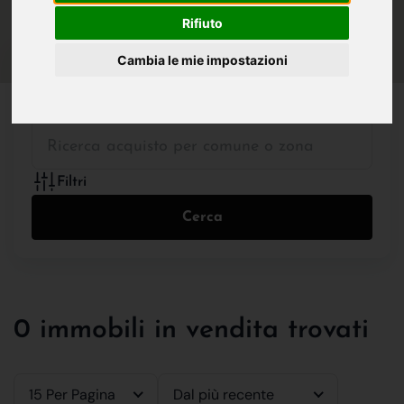
IN VENDITA
IN AFFITTO
Rifiuto
Cambia le mie impostazioni
Tutte le Tipologie
Filtri
Cerca
0 immobili in vendita trovati
15 Per Pagina
Dal più recente