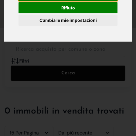
IN VENDITA
IN AFFITTO
Rifiuto
Cambia le mie impostazioni
Tutte le Tipologie
Filtri
Cerca
0 immobili in vendita trovati
15 Per Pagina
Dal più recente