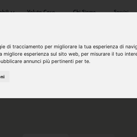
bili
Valuta Casa
Chi Siamo
Servizi
gie di tracciamento per migliorare la tua esperienza di navi
na migliore esperienza sul sito web
,
per misurare il tuo inter
ubblicare annunci più pertinenti per te
.
oni