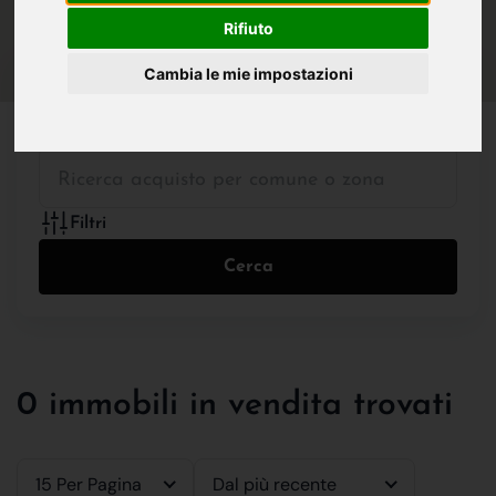
IN VENDITA
IN AFFITTO
Rifiuto
Cambia le mie impostazioni
Tutte le Tipologie
Filtri
Cerca
0 immobili in vendita trovati
15 Per Pagina
Dal più recente