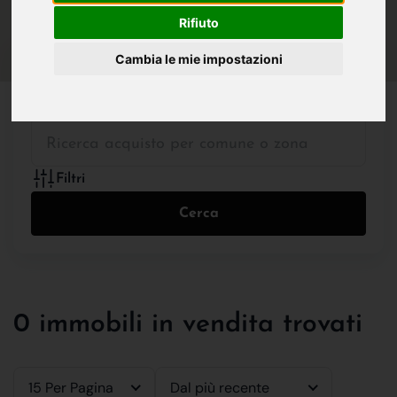
IN VENDITA
IN AFFITTO
Rifiuto
Cambia le mie impostazioni
Tutte le Tipologie
Filtri
Cerca
0 immobili in vendita trovati
15 Per Pagina
Dal più recente