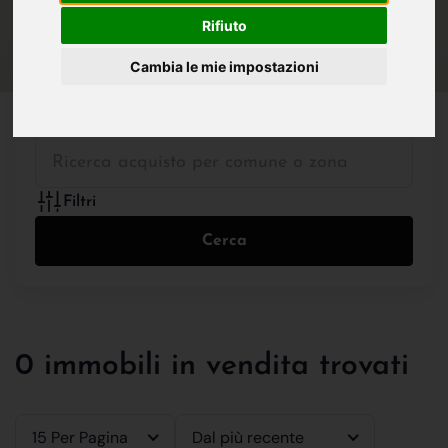
IN VENDITA
IN AFFITTO
Rifiuto
Cambia le mie impostazioni
Tutte le Tipologie
Filtri
Cerca
0 immobili in vendita trovati
15 Per Pagina
Dal più recente