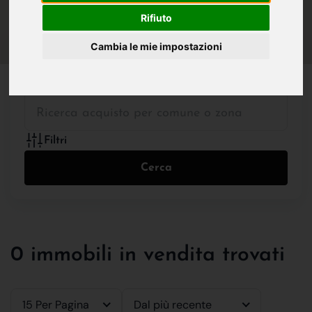
IN VENDITA
IN AFFITTO
Rifiuto
Cambia le mie impostazioni
Tutte le Tipologie
Filtri
Cerca
0 immobili in vendita trovati
15 Per Pagina
Dal più recente