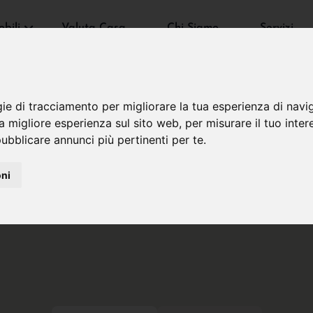
bili
Valuta Casa
Chi Siamo
Servizi
gie di tracciamento per migliorare la tua esperienza di navi
na migliore esperienza sul sito web
,
per misurare il tuo inter
ubblicare annunci più pertinenti per te
.
oni