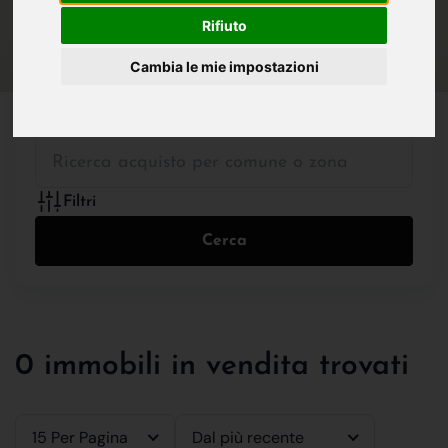
IN VENDITA
IN AFFITTO
Rifiuto
Cambia le mie impostazioni
Tutte le Tipologie
Filtri
Cerca
0 immobili in vendita trovati
15 Per Pagina
Dal più recente