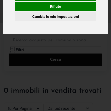
IN VENDITA
IN AFFITTO
Rifiuto
Cambia le mie impostazioni
Tutte le Tipologie
Filtri
Cerca
0 immobili in vendita trovati
15 Per Pagina
Dal più recente