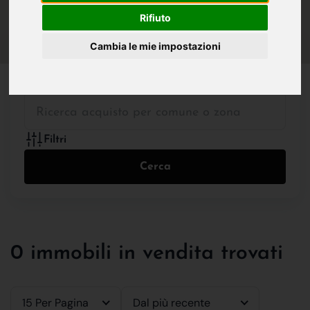
IN VENDITA
IN AFFITTO
Rifiuto
Cambia le mie impostazioni
Tutte le Tipologie
Filtri
Cerca
0 immobili in vendita trovati
15 Per Pagina
Dal più recente