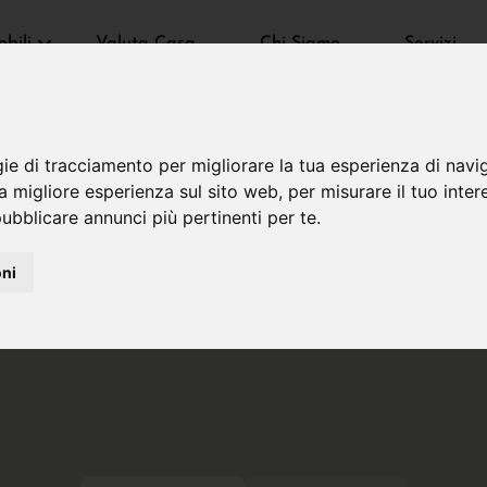
bili
Valuta Casa
Chi Siamo
Servizi
gie di tracciamento per migliorare la tua esperienza di navi
na migliore esperienza sul sito web
,
per misurare il tuo inter
ubblicare annunci più pertinenti per te
.
oni