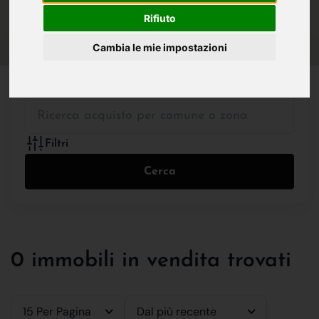
IN VENDITA
IN AFFITTO
Rifiuto
Cambia le mie impostazioni
Tutte le Tipologie
Filtri
Cerca
0 immobili in vendita trovati
15 Per Pagina
Dal più recente