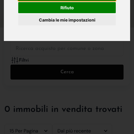
IN VENDITA
IN AFFITTO
Rifiuto
Cambia le mie impostazioni
Tutte le Tipologie
Filtri
Cerca
0 immobili in vendita trovati
15 Per Pagina
Dal più recente