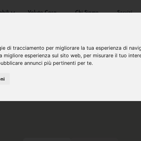
bili
Valuta Casa
Chi Siamo
Servizi
gie di tracciamento per migliorare la tua esperienza di navi
na migliore esperienza sul sito web
,
per misurare il tuo inter
ubblicare annunci più pertinenti per te
.
oni